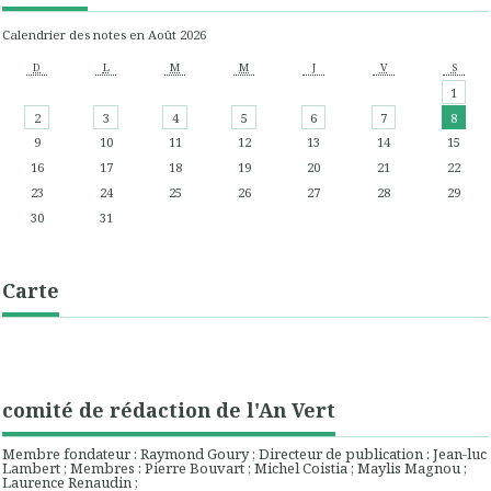
Calendrier des notes en Août 2026
D
L
M
M
J
V
S
1
2
3
4
5
6
7
8
9
10
11
12
13
14
15
16
17
18
19
20
21
22
23
24
25
26
27
28
29
30
31
Carte
comité de rédaction de l'An Vert
Membre fondateur : Raymond Goury ; Directeur de publication : Jean-luc
Lambert ; Membres : Pierre Bouvart ; Michel Coistia ; Maylis Magnou ;
Laurence Renaudin ;