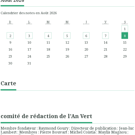
Août 2026
Calendrier des notes en Août 2026
D
L
M
M
J
V
S
1
2
3
4
5
6
7
8
9
10
11
12
13
14
15
16
17
18
19
20
21
22
23
24
25
26
27
28
29
30
31
Carte
comité de rédaction de l'An Vert
Membre fondateur : Raymond Goury ; Directeur de publication : Jean-luc
Lambert ; Membres : Pierre Bouvart ; Michel Coistia ; Maylis Magnou ;