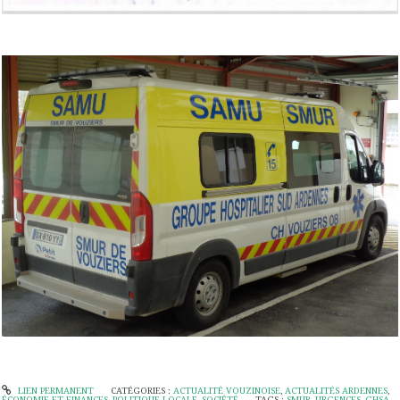
LIEN PERMANENT
CATÉGORIES :
ACTUALITÉ VOUZINOISE
,
ACTUALITÉS ARDENNES
,
ÉCONOMIE ET FINANCES
,
POLITIQUE LOCALE
,
SOCIÉTÉ
TAGS :
SMUR
,
URGENCES
,
GHSA
,