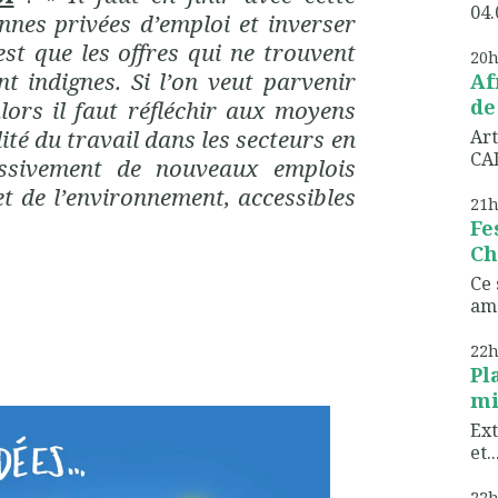
04.
nnes privées d’emploi et inverser
’est que les offres qui ne trouvent
20
t indignes. Si l’on veut parvenir
Af
de
lors il faut réfléchir aux moyens
té du travail dans les secteurs en
Art
CAD
ssivement de nouveaux emplois
t de l’environnement, accessibles
21
Fe
Ch
Ce 
ame
22
Pl
mi
Ext
et..
22