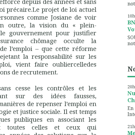
’efforce depuis des années et sans
not
oi précaire.Le projet de loi actuel
ersonnes comme Josiane de voir
10
B
En outre, la vision du « plein-
Vo
le gouvernement pour justifier
SO
ssurance chômage occulte la
not
 de l’emploi – que cette réforme
ejetant la responsabilité sur les
loi, vient faire oubliercelledes
No
ions de recrutement.
20
ans cesse les contrôles et les
Nu
ant sur des idées fausses,
Ch
 manières de repenser l’emploi en
En 
gie et justice sociale. Il est temps
Int
ques publiques en associant les
t toutes celles et ceux qui
21
Me