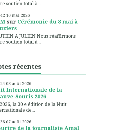
re soutien total à...
h42
10
mai 2026
NM
sur
Cérémonie du 8 mai à
uziers
UTIEN A JULIEN Nous réaffirmons
re soutien total à...
tes récentes
h24
08
août 2026
it Internationale de la
auve-Souris 2026
2026, la 30 e édition de la Nuit
ernationale de...
h36
07
août 2026
urtre de la journaliste Amal