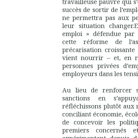
travailleuse pauvre qui s
succès de sortir de l’empl
ne permettra pas aux p
leur situation changer.
emploi » défendue par 
cette réforme de l’a
précarisation croissante
vient nourrir – et, en r
personnes privées d’emp
employeurs dans les tens
Au lieu de renforcer s
sanctions en s’appuy
réfléchissons plutôt aux
conciliant économie, écolo
de concevoir les politi
premiers concernés e