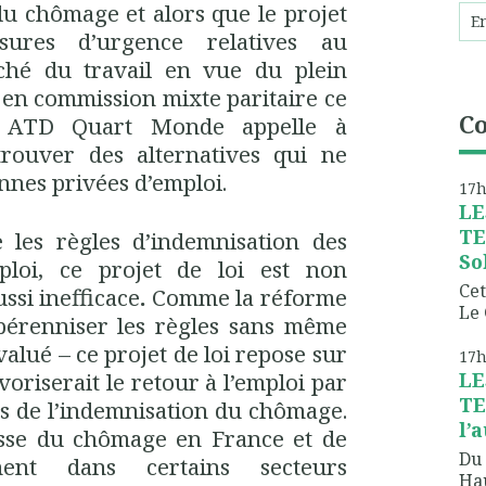
du chômage et alors que le projet
ures d’urgence relatives au
hé du travail en vue du plein
é en commission mixte paritaire ce
C
 ATD Quart Monde appelle à
trouver des alternatives qui ne
onnes privées d’emploi.
17
LE
TE
 les règles d’indemnisation des
So
ploi, ce projet de loi est non
Cet
ssi inefficace
.
Comme la réforme
Le 
 pérenniser les règles sans même
valué – ce projet de loi repose sur
17
avoriserait le retour à l’emploi par
LE
TE
es de l’indemnisation du chômage.
l’
sse du chômage en France et de
Du 
ent dans certains secteurs
Hau