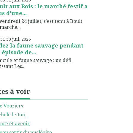
ult aux Bois : le marché festif a
us d'une...
vendredi 24 juillet, s'est tenu à Boult
marché...
h31
30
juil. 2026
dez la faune sauvage pendant
 épisode de...
icule et faune sauvage : un défi
issant Les...
tes à voir
le Vouziers
hele leflon
ure et avenir
eau sortir du nucléaire