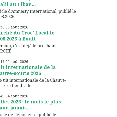
alil au Liban...
icle d’Amnesty International, publié le
08.2026...
h36
06
août 2026
rché du Croc' Local le
.08.2026 à Boult
ain, c'est déjà le prochain
RCHÉ...
h17
05
août 2026
it internationale de la
auve-souris 2026
Nuit internationale de la Chauve-
ris se tiendra le...
h48
04
août 2026
illet 2026 : le mois le plus
aud jamais...
icle de Reporterre, publié le