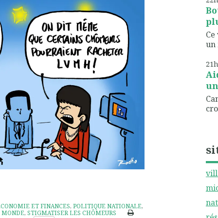
Bo
pl
Ce 
un 
21
Ai
un
Can
cro
si
vil
mic
nat
ÉCONOMIE ET FINANCES
,
POLITIQUE NATIONALE
,
T MONDE
,
STIGMATISER LES CHÔMEURS
rés