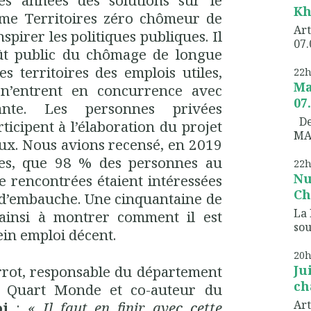
es années des solutions sur le
Kh
me Territoires zéro chômeur de
Art
pirer les politiques publiques. Il
07.
coût public du chômage de longue
s territoires des emplois utiles,
22
Ma
 n’entrent en concurrence avec
07
tante. Les personnes privées
Dem
icipent à l’élaboration du projet
MA
aux. Nous avions recensé, en 2019
ires, que 98 % des personnes au
22
Nu
 rencontrées étaient intéressées
Ch
n d’embauche. Une cinquantaine de
La 
ainsi à montrer comment il est
sou
ein emploi décent.
20
Ju
rrot, responsable du département
ch
D Quart Monde et co-auteur du
Art
oi
:
« Il faut en finir avec cette