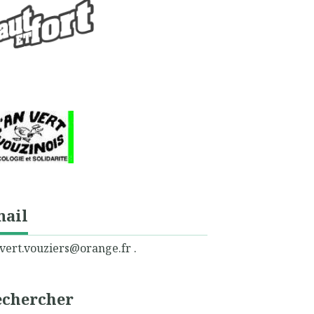
mail
vert.vouziers@orange.fr .
echercher