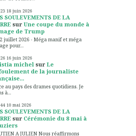
h23
18
juin 2026
S SOULEVEMENTS DE LA
RRE
sur
Une coupe du monde à
image de Trump
2 juillet 2026 - Méga manif et méga
lage pour...
h26
16
juin 2026
istia michel
sur
Le
foulement de la journaliste
ançaise...
ce au pays des drames quotidiens. Je
s à...
h44
10
mai 2026
S SOULEVEMENTS DE LA
RRE
sur
Cérémonie du 8 mai à
uziers
UTIEN A JULIEN Nous réaffirmons