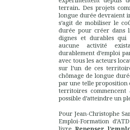
expérimentent depuis d
terrain
.
Des projets com
longue durée devraient ins
s’agit de mobiliser le 
durée pour créer dans le
dignes et durables qui
aucune activité exis
durablement d’emploi part
avec tous les acteurs loc
sur l’un de ces territo
chômage de longue durée
par une telle propositio
territoires commencent 
possible d’atteindre un pl
Pour Jean-Christophe Sa
Emploi-Formation d’AT
livre
Repenser l’empl