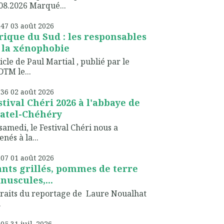
08.2026 Marqué...
h47
03
août 2026
rique du Sud : les responsables
 la xénophobie
icle de Paul Martial , publié par le
TM le...
h36
02
août 2026
stival Chéri 2026 à l'abbaye de
atel-Chéhéry
samedi, le Festival Chéri nous a
nés à la...
h07
01
août 2026
ants grillés, pommes de terre
nuscules,...
raits du reportage de Laure Noualhat
.
h05
31
juil. 2026