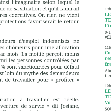
insi l’imaginaire selon lequel le
 de sa situation et qu’il faudrait
19
LE
es coercitives. Or, rien ne vient
TE
rotections favoriserait le retour
l’
9-1
vil
ndeurs d’emploi indemnisés ne
es chômeurs pour une allocation
11
Co
r mois. La moitié perçoit moins
re
rmi les personnes contrôlées par
fr
 % sont sanctionnées pour défaut
Ali
est loin du mythe des demandeurs
tien
t de travailler pour « profiter »
10
LE
TE
ration à travailler est réelle
.
Vo
uverture de survie » dit Josiane,
SO