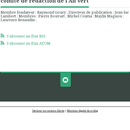
comité de rédaction de l'An Vert
Membre fondateur : Raymond Goury ; Directeur de publication : Jean-luc
Lambert ; Membres : Pierre Bouvart ; Michel Coistia ; Maylis Magnou ;
Laurence Renaudin ;
S'abonner au flux RSS
S'abonner au flux ATOM
Déclarer un contenu illicite
|
Mentions légales de ce blog