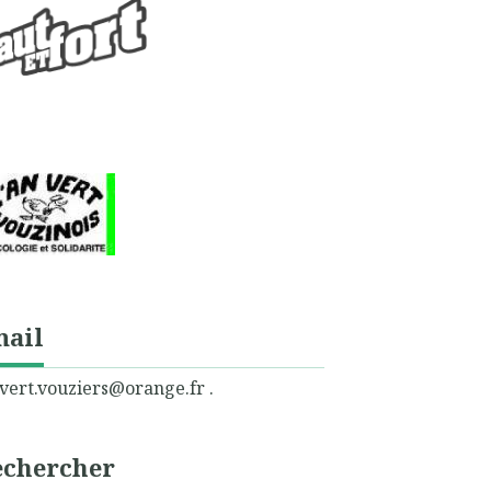
mail
vert.vouziers@orange.fr .
echercher