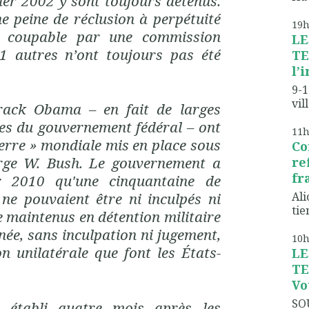
er 2002 y sont toujours détenus.
e peine de réclusion à perpétuité
19
é coupable par une commission
LE
11 autres n’ont toujours pas été
TE
l’
9-1
vil
ack Obama – en fait de larges
hes du gouvernement fédéral – ont
11
uerre » mondiale mis en place sous
Co
rge W. Bush. Le gouvernement a
re
fr
er 2010 qu'une cinquantaine de
Ali
e pouvaient être ni inculpés ni
tien
e maintenus en détention militaire
ée, sans inculpation ni jugement,
10
on unilatérale que font les États-
LE
TE
Vo
SO
, établi quatre mois après les