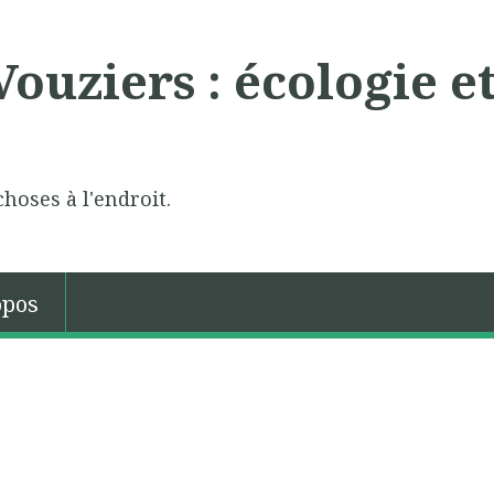
ouziers : écologie e
choses à l'endroit.
opos