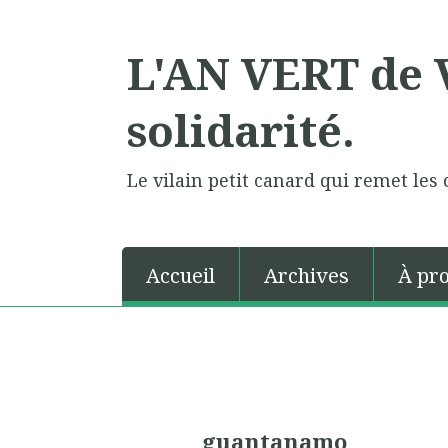
L'AN VERT de V
solidarité.
Le vilain petit canard qui remet les 
Accueil
Archives
À pr
guantanamo