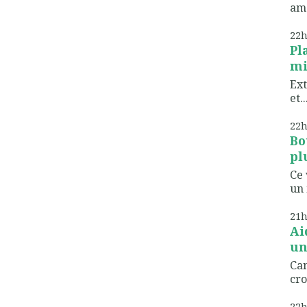
ame
22
Pl
mi
Ext
et..
22
Bo
pl
Ce 
un 
21
Ai
un
Can
cro
22