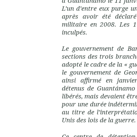
à Guantánamo le 11 janvi
L’un d’entre eux purge un
après avoir été déclar
militaire en 2008. Les 
inculpés.
Le gouvernement de Bar
sections des trois branc
adopté le cadre de la « g
le gouvernement de Geo
ainsi affirmé en janvi
détenus de Guantánamo n
libérés, mais devaient êtr
pour une durée indétermin
au titre de l’interprétati
Unis des lois de la guerre.
Ce centre de détention