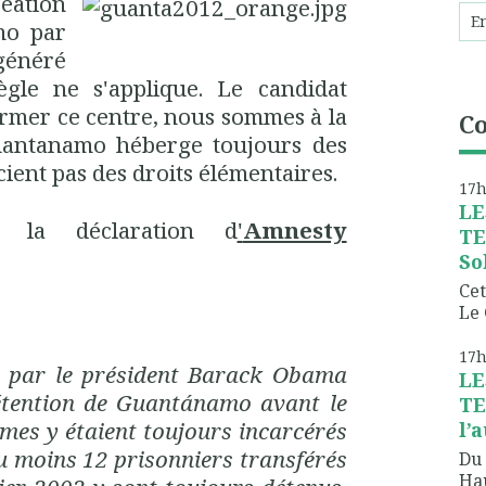
réation
mo par
généré
le ne s'applique. Le candidat
rmer ce centre, nous sommes à la
C
uantanamo héberge toujours des
ient pas des droits élémentaires.
17
LE
 la déclaration d
'
Amnesty
TE
So
Cet
Le 
17
e par le président Barack Obama
LE
détention de Guantánamo avant le
TE
mes y étaient toujours incarcérés
l’
u moins 12 prisonniers transférés
Du 
Hau