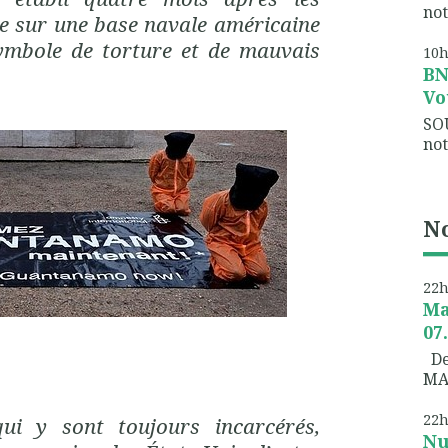
not
e sur une base navale américaine
ymbole de torture et de mauvais
10
B
Vo
SO
not
No
22
Ma
07
Dem
MA
22
ui y sont toujours incarcérés,
Nu