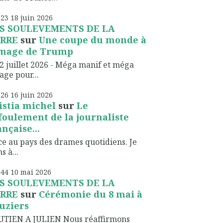
h23
18
juin 2026
S SOULEVEMENTS DE LA
RRE
sur
Une coupe du monde à
image de Trump
2 juillet 2026 - Méga manif et méga
lage pour...
h26
16
juin 2026
istia michel
sur
Le
foulement de la journaliste
ançaise...
ce au pays des drames quotidiens. Je
s à...
h44
10
mai 2026
S SOULEVEMENTS DE LA
RRE
sur
Cérémonie du 8 mai à
uziers
UTIEN A JULIEN Nous réaffirmons