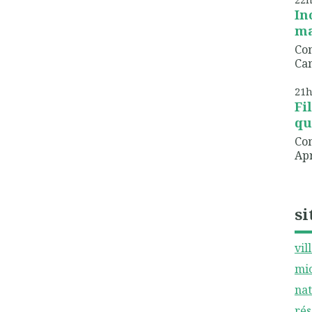
In
ma
Com
Can
21
Fi
qu
Com
Apr
si
vil
mic
nat
rés