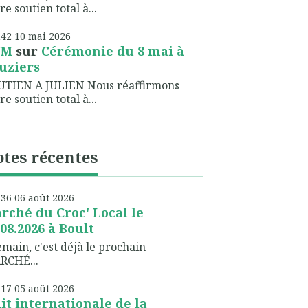
re soutien total à...
h42
10
mai 2026
NM
sur
Cérémonie du 8 mai à
uziers
UTIEN A JULIEN Nous réaffirmons
re soutien total à...
tes récentes
h36
06
août 2026
rché du Croc' Local le
.08.2026 à Boult
ain, c'est déjà le prochain
RCHÉ...
h17
05
août 2026
it internationale de la