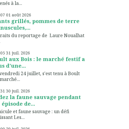
nés à la...
h07
01
août 2026
ants grillés, pommes de terre
nuscules,...
raits du reportage de Laure Noualhat
.
h05
31
juil. 2026
ult aux Bois : le marché festif a
us d'une...
vendredi 24 juillet, s'est tenu à Boult
marché...
h31
30
juil. 2026
dez la faune sauvage pendant
 épisode de...
icule et faune sauvage : un défi
issant Les...
h00
29
juil. 2026