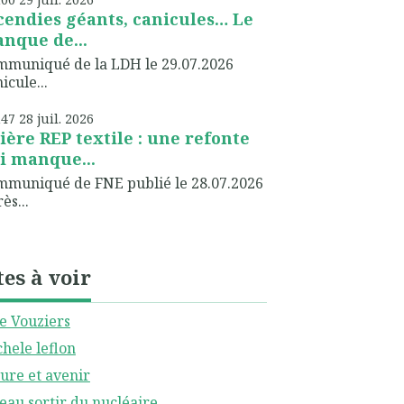
cendies géants, canicules… Le
nque de...
muniqué de la LDH le 29.07.2026
icule...
h47
28
juil. 2026
lière REP textile : une refonte
i manque...
muniqué de FNE publié le 28.07.2026
ès...
tes à voir
le Vouziers
hele leflon
ure et avenir
eau sortir du nucléaire