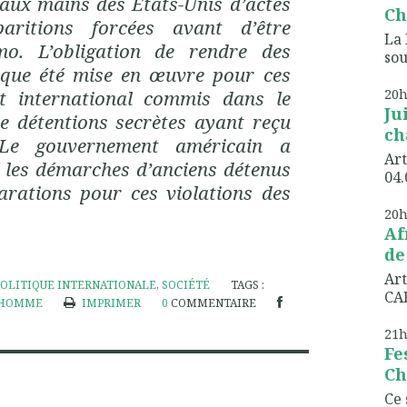
 aux mains des États-Unis d’actes
Ch
aritions forcées avant d’être
La 
o. L’obligation de rendre des
sou
que été mise en œuvre pour ces
t international commis dans le
20
Ju
 détentions secrètes ayant reçu
ch
 Le gouvernement américain a
Art
 les démarches d’anciens détenus
04.
arations pour ces violations des
20
Af
de
Art
POLITIQUE INTERNATIONALE
,
SOCIÉTÉ
TAGS :
CAD
L'HOMME
IMPRIMER
0
COMMENTAIRE
21
Fe
Ch
Ce 