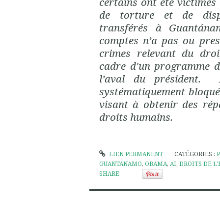
certains ont été victimes
de torture et de disp
transférés à Guantánam
comptes n’a pas ou pres
crimes relevant du droi
cadre d'un programme de
l’aval du président.
systématiquement bloqué
visant à obtenir des rép
droits humains.
LIEN PERMANENT
CATÉGORIES :
GUANTANAMO
,
OBAMA
,
AI
,
DROITS DE 
SHARE