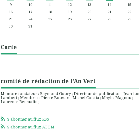
9
10
11
12
13
14
15
16
17
18
19
20
21
22
23
24
25
26
27
28
29
30
31
Carte
comité de rédaction de l'An Vert
Membre fondateur : Raymond Goury ; Directeur de publication : Jean-luc
Lambert ; Membres : Pierre Bouvart ; Michel Coistia ; Maylis Magnou ;
Laurence Renaudin ;
S'abonner au flux RSS
S'abonner au flux ATOM