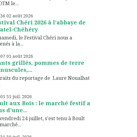
TM le...
h36
02
août 2026
stival Chéri 2026 à l'abbaye de
atel-Chéhéry
samedi, le Festival Chéri nous a
nés à la...
h07
01
août 2026
ants grillés, pommes de terre
nuscules,...
raits du reportage de Laure Noualhat
.
h05
31
juil. 2026
ult aux Bois : le marché festif a
us d'une...
vendredi 24 juillet, s'est tenu à Boult
marché...
h31
30
juil. 2026