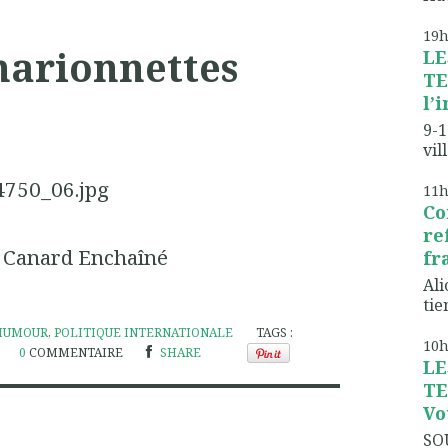
19
marionnettes
LE
TE
l’
9-1
vil
11
Co
re
 Canard Enchaîné
fr
Ali
tien
HUMOUR
,
POLITIQUE INTERNATIONALE
TAGS :
10
0
COMMENTAIRE
SHARE
LE
TE
Vo
SO