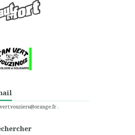
mail
vert.vouziers@orange.fr .
echercher