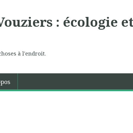
ouziers : écologie e
choses à l'endroit.
opos