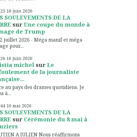
h23
18
juin 2026
S SOULEVEMENTS DE LA
RRE
sur
Une coupe du monde à
image de Trump
2 juillet 2026 - Méga manif et méga
lage pour...
h26
16
juin 2026
istia michel
sur
Le
foulement de la journaliste
ançaise...
ce au pays des drames quotidiens. Je
s à...
h44
10
mai 2026
S SOULEVEMENTS DE LA
RRE
sur
Cérémonie du 8 mai à
uziers
UTIEN A JULIEN Nous réaffirmons