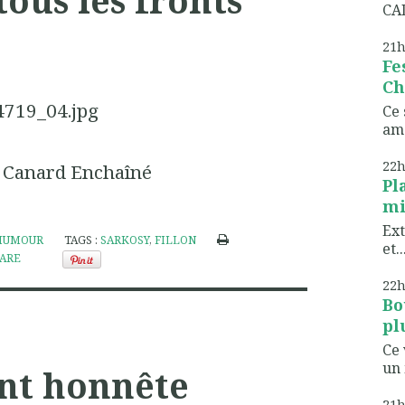
CAD
21
Fe
Ch
Ce 
ame
22
 Canard Enchaîné
Pl
mi
Ext
HUMOUR
TAGS :
SARKOSY
,
FILLON
et..
ARE
22
Bo
pl
Ce 
un 
nt honnête
21