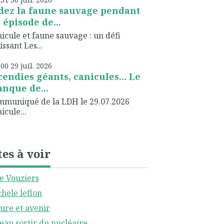
dez la faune sauvage pendant
 épisode de...
icule et faune sauvage : un défi
issant Les...
h00
29
juil. 2026
cendies géants, canicules… Le
nque de...
muniqué de la LDH le 29.07.2026
icule...
tes à voir
le Vouziers
hele leflon
ure et avenir
eau sortir du nucléaire