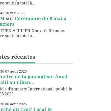
re soutien total à...
h42
10
mai 2026
NM
sur
Cérémonie du 8 mai à
uziers
UTIEN A JULIEN Nous réaffirmons
re soutien total à...
tes récentes
h36
07
août 2026
urtre de la journaliste Amal
alil au Liban...
icle d’Amnesty International, publié le
08.2026...
h36
06
août 2026
rché du Croc' Local le