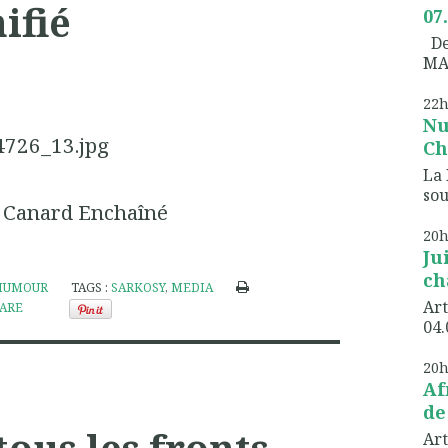
ifié
07
Dem
MA
22
Nu
Ch
La 
sou
 Canard Enchaîné
20
Ju
ch
HUMOUR
TAGS :
SARKOSY
,
MEDIA
Art
ARE
04.
20
Af
de
tous les fronts
Art