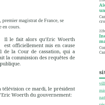
Ai
un
Can
t, premier magistrat de France, se
cro
e en cours.
22
In
Il le fait alors qu'Eric Woerth
ma
est officiellement mis en cause
Com
l de la Cour de cassation, qui a
Can
sait la commission des requêtes de
épublique.
si
vil
 télévision ce mardi, le président
mic
 d'Eric Woerth du gouvernement:
nat
rés