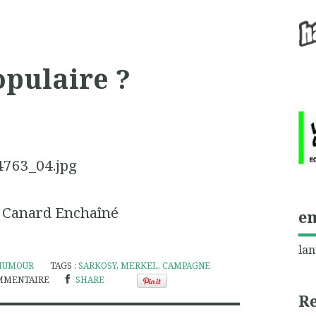
opulaire ?
 Canard Enchaîné
e
lan
HUMOUR
TAGS :
SARKOSY
,
MERKEL
,
CAMPAGNE
MMENTAIRE
SHARE
R