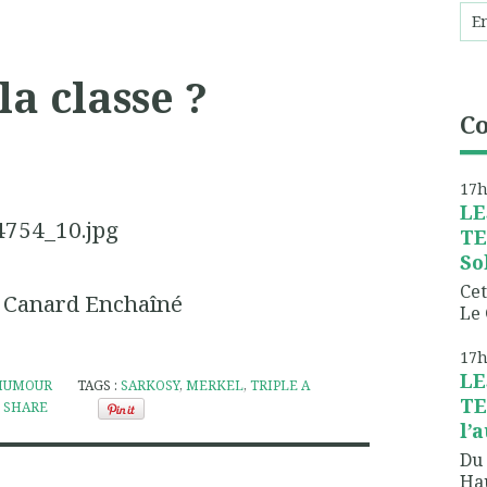
la classe ?
C
17
LE
TE
So
Cet
 Canard Enchaîné
Le 
17
LE
HUMOUR
TAGS :
SARKOSY
,
MERKEL
,
TRIPLE A
TE
SHARE
l’
Du 
Hau