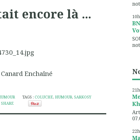
not
ait encore là ...
10
B
Vo
SO
not
No
 Canard Enchaîné
21
Me
HUMOUR
TAGS :
COLUCHE
,
HUMOUR
,
SARKOSY
Kh
SHARE
Art
07.
22
Ma