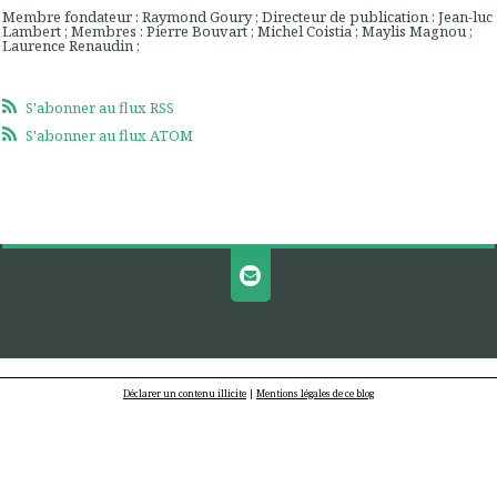
Membre fondateur : Raymond Goury ; Directeur de publication : Jean-luc
Lambert ; Membres : Pierre Bouvart ; Michel Coistia ; Maylis Magnou ;
Laurence Renaudin ;
S'abonner au flux RSS
S'abonner au flux ATOM
Déclarer un contenu illicite
|
Mentions légales de ce blog