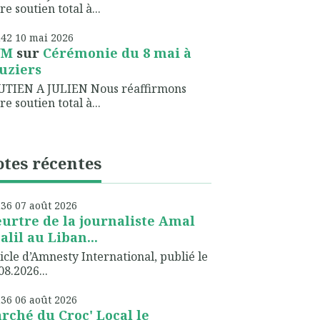
re soutien total à...
h42
10
mai 2026
NM
sur
Cérémonie du 8 mai à
uziers
UTIEN A JULIEN Nous réaffirmons
re soutien total à...
tes récentes
h36
07
août 2026
urtre de la journaliste Amal
alil au Liban...
icle d’Amnesty International, publié le
08.2026...
h36
06
août 2026
rché du Croc' Local le