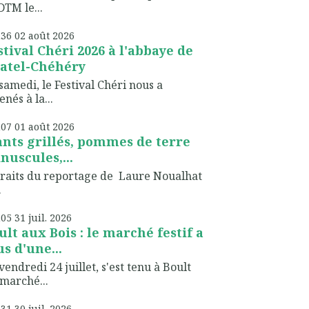
TM le...
h36
02
août 2026
stival Chéri 2026 à l'abbaye de
atel-Chéhéry
samedi, le Festival Chéri nous a
nés à la...
h07
01
août 2026
ants grillés, pommes de terre
nuscules,...
raits du reportage de Laure Noualhat
.
h05
31
juil. 2026
ult aux Bois : le marché festif a
us d'une...
vendredi 24 juillet, s'est tenu à Boult
marché...
h31
30
juil. 2026