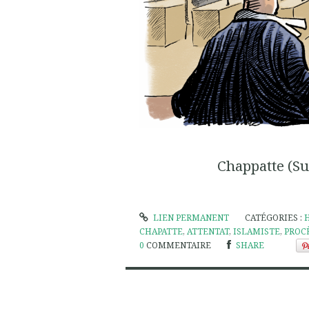
Chappatte (S
LIEN PERMANENT
CATÉGORIES :
CHAPATTE
,
ATTENTAT
,
ISLAMISTE
,
PROC
0
COMMENTAIRE
SHARE