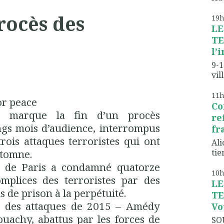
rocès des
19
LE
TE
l’
9-1
vil
11
or
peace
Co
 marque la fin d’un procès
re
ongs mois d’audience, interrompus
fr
trois attaques terroristes qui ont
Ali
tien
utomne.
le de Paris a condamné quatorze
10
plices des terroristes par des
LE
s de prison à la perpétuité.
TE
s des attaques de 2015 –
Amédy
Vo
ouachy
, abattus par les forces de
SO