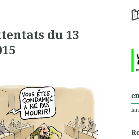
ttentats du 13
015
e
lan
R