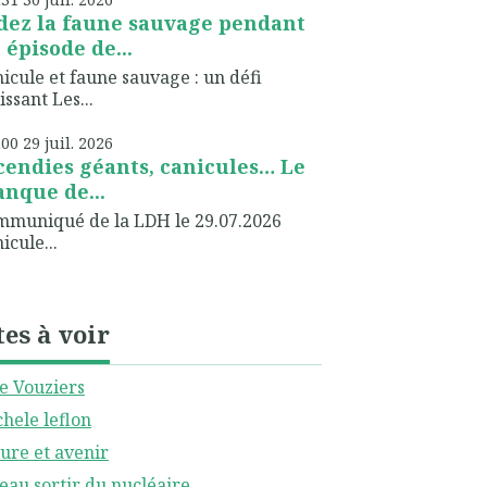
dez la faune sauvage pendant
 épisode de...
icule et faune sauvage : un défi
issant Les...
h00
29
juil. 2026
cendies géants, canicules… Le
nque de...
muniqué de la LDH le 29.07.2026
icule...
tes à voir
le Vouziers
hele leflon
ure et avenir
eau sortir du nucléaire