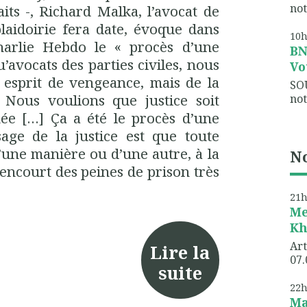
not
its -, Richard
Malka
, l’avocat de
laidoirie fera date, évoque dans
10
harlie Hebdo le « procès d’une
B
’avocats des parties civiles, nous
Vo
 esprit de vengeance, mais de la
SO
Nous voulions que justice soit
not
mée
[…]
Ça
a été le procès d’une
ge de la justice est que toute
’une manière ou d’une autre, à la
No
encourt des peines de prison très
21
Me
Kh
Art
Lire la
07.
suite
22
Ma