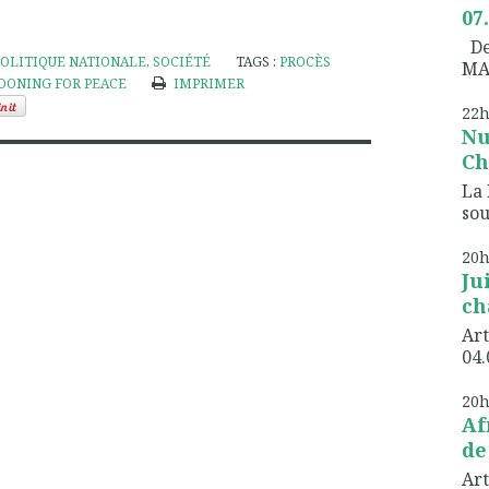
07
Dem
POLITIQUE NATIONALE
,
SOCIÉTÉ
TAGS :
PROCÈS
MA
OONING FOR PEACE
IMPRIMER
22
Nu
Ch
La 
sou
20
Ju
ch
Art
04.
20
Af
de
Art