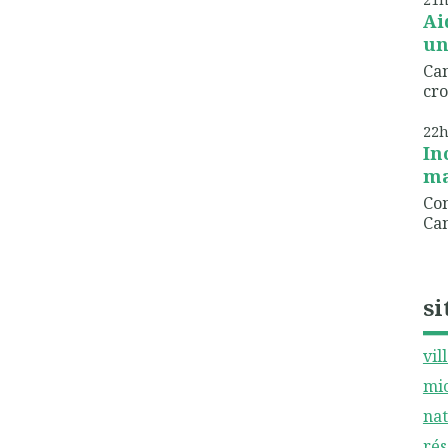
Ai
un
Can
cro
22
In
ma
Com
Can
si
vil
mic
nat
rés