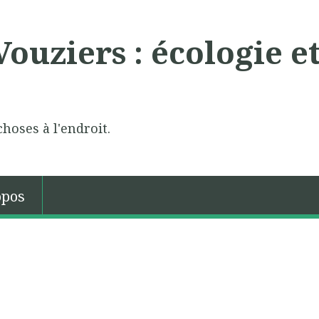
ouziers : écologie e
choses à l'endroit.
opos