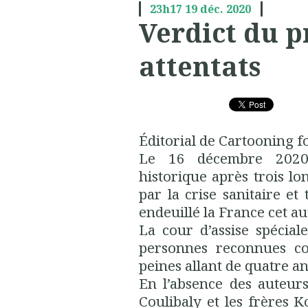
23h17
19
déc. 2020
Verdict du p
attentats
Éditorial de
Cartooning
f
Le 16 décembre 2020
historique après trois l
par la crise sanitaire et 
endeuillé la France cet a
La cour d’assise spécia
personnes reconnues com
peines allant de quatre an
En l’absence des auteur
Coulibaly
et les frères
K