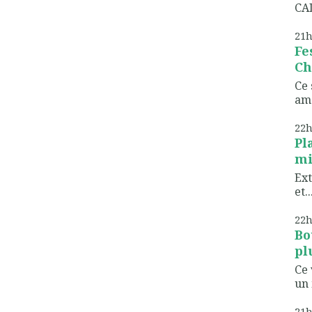
CAD
21
Fe
Ch
Ce 
ame
22
Pl
mi
Ext
et..
22
Bo
pl
Ce 
un 
21