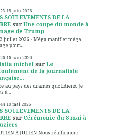
h23
18
juin 2026
S SOULEVEMENTS DE LA
RRE
sur
Une coupe du monde à
image de Trump
2 juillet 2026 - Méga manif et méga
lage pour...
h26
16
juin 2026
istia michel
sur
Le
foulement de la journaliste
ançaise...
ce au pays des drames quotidiens. Je
s à...
h44
10
mai 2026
S SOULEVEMENTS DE LA
RRE
sur
Cérémonie du 8 mai à
uziers
UTIEN A JULIEN Nous réaffirmons