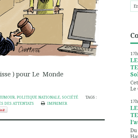
C
17
LE
TE
uisse ) pour Le Monde
So
Cet
Le 
HUMOUR
,
POLITIQUE NATIONALE
,
SOCIÉTÉ
TAGS :
17
ÈS DES ATTENTATS
IMPRIMER
LE
TE
l’
Du 
Hau