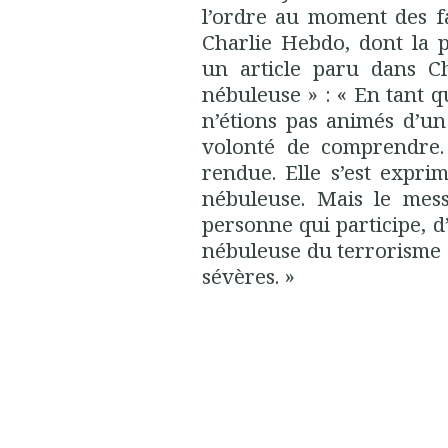
l’ordre au moment des fa
Charlie Hebdo, dont la p
un article paru dans C
nébuleuse » :
« En
tant qu
n’étions pas animés d’un
volonté de comprendre.
rendue.
Elle s’est
expri
nébuleuse.
Mais le messa
personne qui participe, d
nébuleuse du terrorisme 
sévères.
»