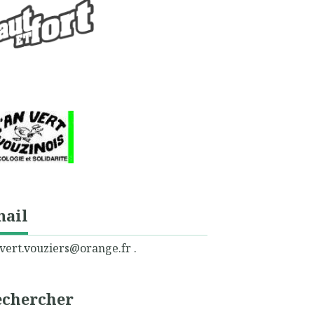
mail
vert.vouziers@orange.fr .
echercher