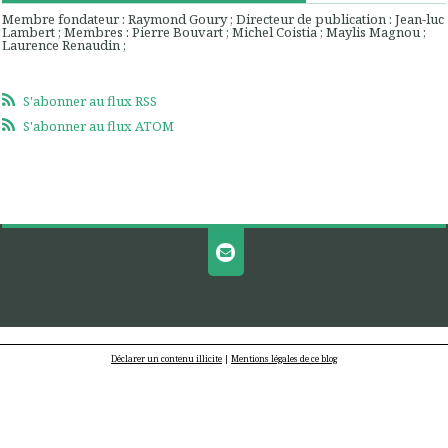
Membre fondateur : Raymond Goury ; Directeur de publication : Jean-luc
Lambert ; Membres : Pierre Bouvart ; Michel Coistia ; Maylis Magnou ;
Laurence Renaudin ;
S'abonner au flux RSS
S'abonner au flux ATOM
Déclarer un contenu illicite
|
Mentions légales de ce blog