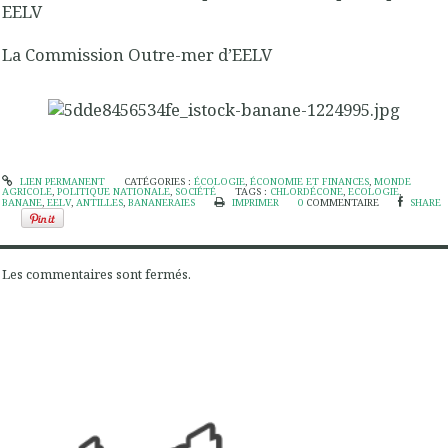
EELV
La Commission Outre-mer d’EELV
LIEN PERMANENT
CATÉGORIES :
ÉCOLOGIE
,
ÉCONOMIE ET FINANCES
,
MONDE
AGRICOLE
,
POLITIQUE NATIONALE
,
SOCIÉTÉ
TAGS :
CHLORDÉCONE
,
ECOLOGIE
,
BANANE
,
EELV
,
ANTILLES
,
BANANERAIES
IMPRIMER
0
COMMENTAIRE
SHARE
Les commentaires sont fermés.