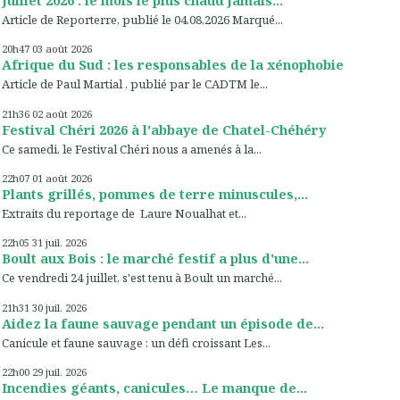
Juillet 2026 : le mois le plus chaud jamais...
Article de Reporterre, publié le 04.08.2026 Marqué...
20h47
03
août 2026
Afrique du Sud : les responsables de la xénophobie
Article de Paul Martial , publié par le CADTM le...
21h36
02
août 2026
Festival Chéri 2026 à l'abbaye de Chatel-Chéhéry
Ce samedi, le Festival Chéri nous a amenés à la...
22h07
01
août 2026
Plants grillés, pommes de terre minuscules,...
Extraits du reportage de Laure Noualhat et...
22h05
31
juil. 2026
Boult aux Bois : le marché festif a plus d'une...
Ce vendredi 24 juillet, s'est tenu à Boult un marché...
21h31
30
juil. 2026
Aidez la faune sauvage pendant un épisode de...
Canicule et faune sauvage : un défi croissant Les...
22h00
29
juil. 2026
Incendies géants, canicules… Le manque de...