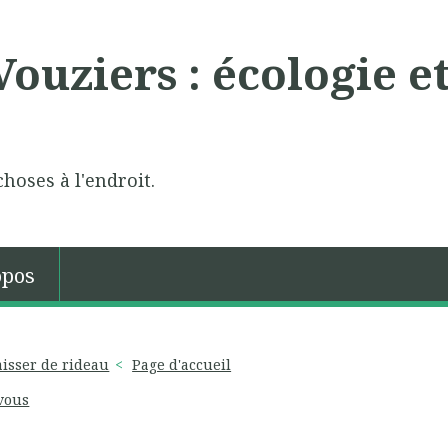
ouziers : écologie e
choses à l'endroit.
opos
aisser de rideau
Page d'accueil
 vous