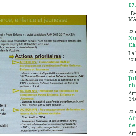
07
Dem
MA
22
Nu
Ch
La 
sou
20
Ju
ch
Art
04.
20
Af
de
Art