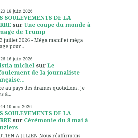
h23
18
juin 2026
S SOULEVEMENTS DE LA
RRE
sur
Une coupe du monde à
image de Trump
2 juillet 2026 - Méga manif et méga
lage pour...
h26
16
juin 2026
istia michel
sur
Le
foulement de la journaliste
ançaise...
ce au pays des drames quotidiens. Je
s à...
h44
10
mai 2026
S SOULEVEMENTS DE LA
RRE
sur
Cérémonie du 8 mai à
uziers
UTIEN A JULIEN Nous réaffirmons