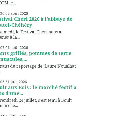
TM le...
h36
02
août 2026
stival Chéri 2026 à l'abbaye de
atel-Chéhéry
samedi, le Festival Chéri nous a
nés à la...
h07
01
août 2026
ants grillés, pommes de terre
nuscules,...
raits du reportage de Laure Noualhat
.
h05
31
juil. 2026
ult aux Bois : le marché festif a
us d'une...
vendredi 24 juillet, s'est tenu à Boult
marché...
h31
30
juil. 2026