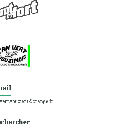
mail
vert.vouziers@orange.fr .
echercher