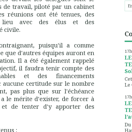
 de travail, piloté par un cabinet
es réunions ont été tenues, des
 lieu avec des élus et des
 civile.
C
ntraignant, puisqu'il a comme
17
re que d'autres équipes auront en
LE
ation. Il a été également rappelé
TE
ectif, il faudra tenir compte des
So
rnables et des financements
Cet
nc aucune certitude sur le nombre
Le 
eint, pas plus que sur l'échéance
17
a le mérite d'exister, de forcer à
LE
 et de tenter d'y apporter des
TE
l’
Du 
tenus :
Hau