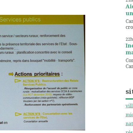
Ai
un
Can
cro
22
In
ma
Com
Can
si
vil
mic
nat
rés