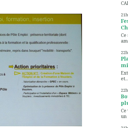
CAD
21
Fe
Ch
Ce 
ame
22
Pl
mi
Ext
et..
22
Bo
pl
Ce 
un 
21