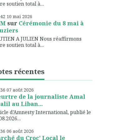
re soutien total à...
h42
10
mai 2026
NM
sur
Cérémonie du 8 mai à
uziers
UTIEN A JULIEN Nous réaffirmons
re soutien total à...
tes récentes
h36
07
août 2026
urtre de la journaliste Amal
alil au Liban...
icle d’Amnesty International, publié le
08.2026...
h36
06
août 2026
rché du Croc' Local le