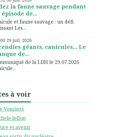
dez la faune sauvage pendant
 épisode de...
icule et faune sauvage : un défi
issant Les...
h00
29
juil. 2026
cendies géants, canicules… Le
nque de...
muniqué de la LDH le 29.07.2026
icule...
tes à voir
le Vouziers
hele leflon
ure et avenir
eau sortir du nucléaire