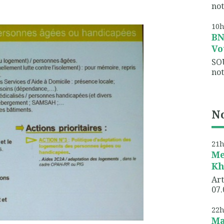
not
10
B
Vo
SO
not
No
21
Me
Kh
Art
07.
22
Ma