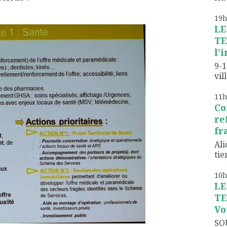
19
LE
TE
l’
9-1
vil
11
Co
re
fr
Ali
tien
10
LE
TE
Vo
SO