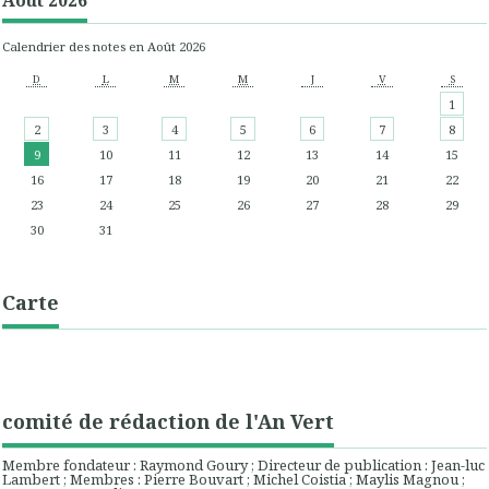
Août 2026
Calendrier des notes en Août 2026
D
L
M
M
J
V
S
1
2
3
4
5
6
7
8
9
10
11
12
13
14
15
16
17
18
19
20
21
22
23
24
25
26
27
28
29
30
31
Carte
comité de rédaction de l'An Vert
Membre fondateur : Raymond Goury ; Directeur de publication : Jean-luc
Lambert ; Membres : Pierre Bouvart ; Michel Coistia ; Maylis Magnou ;