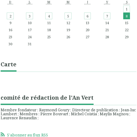
D
L
M
M
J
V
S
1
2
3
4
5
6
7
8
9
10
11
12
13
14
15
16
17
18
19
20
21
22
23
24
25
26
27
28
29
30
31
Carte
comité de rédaction de l'An Vert
Membre fondateur : Raymond Goury ; Directeur de publication : Jean-luc
Lambert ; Membres : Pierre Bouvart ; Michel Coistia ; Maylis Magnou ;
Laurence Renaudin ;
S'abonner au flux RSS