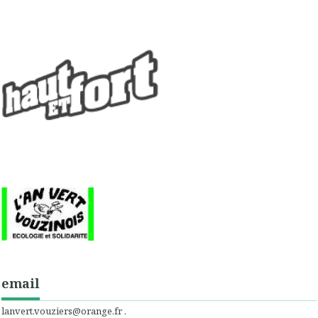
email
lanvert.vouziers@orange.fr .