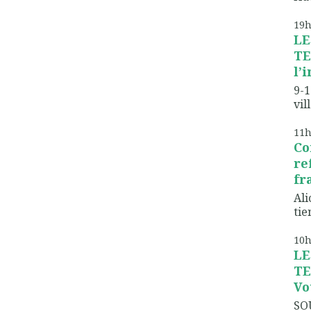
19
LE
TE
l’
9-1
vil
11
Co
re
fr
Ali
tien
10
LE
TE
Vo
SO