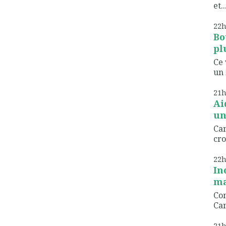
et..
22
Bo
pl
Ce 
un 
21
Ai
un
Can
cro
22
In
ma
Com
Can
21