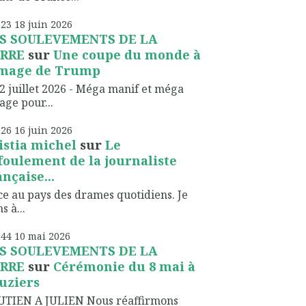
h23
18
juin 2026
S SOULEVEMENTS DE LA
RRE
sur
Une coupe du monde à
image de Trump
2 juillet 2026 - Méga manif et méga
lage pour...
h26
16
juin 2026
istia michel
sur
Le
foulement de la journaliste
ançaise...
ce au pays des drames quotidiens. Je
s à...
h44
10
mai 2026
S SOULEVEMENTS DE LA
RRE
sur
Cérémonie du 8 mai à
uziers
UTIEN A JULIEN Nous réaffirmons