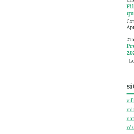
Fi
qu
Com
Apr
21
Pr
20
Les
si
vil
mic
nat
rés