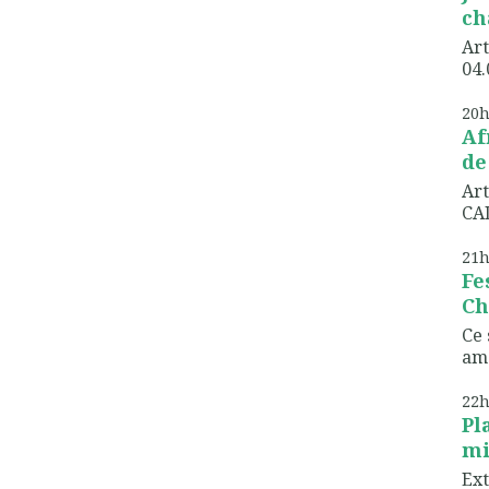
ch
Art
04.
20
Af
de
Art
CAD
21
Fe
Ch
Ce 
ame
22
Pl
mi
Ext