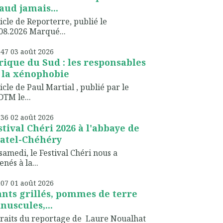
aud jamais...
icle de Reporterre, publié le
08.2026 Marqué...
h47
03
août 2026
rique du Sud : les responsables
 la xénophobie
icle de Paul Martial , publié par le
TM le...
h36
02
août 2026
stival Chéri 2026 à l'abbaye de
atel-Chéhéry
samedi, le Festival Chéri nous a
nés à la...
h07
01
août 2026
ants grillés, pommes de terre
nuscules,...
raits du reportage de Laure Noualhat