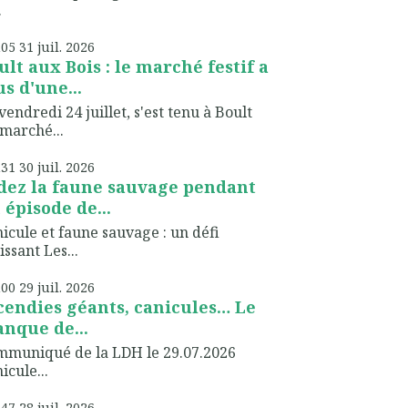
.
h05
31
juil. 2026
ult aux Bois : le marché festif a
us d'une...
vendredi 24 juillet, s'est tenu à Boult
marché...
h31
30
juil. 2026
dez la faune sauvage pendant
 épisode de...
icule et faune sauvage : un défi
issant Les...
h00
29
juil. 2026
cendies géants, canicules… Le
nque de...
muniqué de la LDH le 29.07.2026
icule...
h47
28
juil. 2026