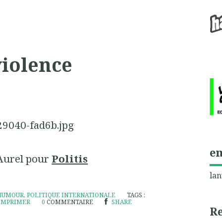
violence
e
 Aurel pour
Politis
lan
HUMOUR
,
POLITIQUE INTERNATIONALE
TAGS :
IMPRIMER
0
COMMENTAIRE
SHARE
R