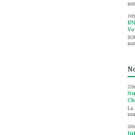
not
10
B
Vo
SO
not
No
22
Nu
Ch
La 
sou
20
Ju