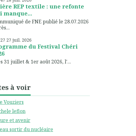
lière REP textile : une refonte
i manque...
muniqué de FNE publié le 28.07.2026
ès...
h27
27
juil. 2026
ogramme du Festival Chéri
26
 31 juillet & 1er août 2026, l'...
tes à voir
le Vouziers
hele leflon
ure et avenir
eau sortir du nucléaire