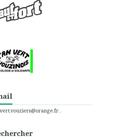
mail
vert.vouziers@orange.fr .
echercher