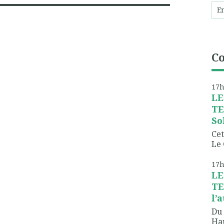
C
17
LE
TE
So
Cet
Le 
17
LE
TE
l’
Du 
Hau