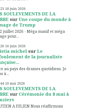
h23
18
juin 2026
S SOULEVEMENTS DE LA
RRE
sur
Une coupe du monde à
image de Trump
2 juillet 2026 - Méga manif et méga
lage pour...
h26
16
juin 2026
istia michel
sur
Le
foulement de la journaliste
ançaise...
ce au pays des drames quotidiens. Je
s à...
h44
10
mai 2026
S SOULEVEMENTS DE LA
RRE
sur
Cérémonie du 8 mai à
uziers
UTIEN A JULIEN Nous réaffirmons