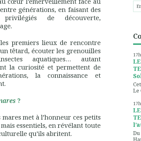
au cœur l’émerveillement face au
 entre générations, en faisant des
rivilégiés de découverte,
tage.
C
les premiers lieux de rencontre
un têtard, écouter les grenouilles
17
sectes aquatiques… autant
LE
ent la curiosité et permettent de
TE
nérations, la connaissance et
So
t.
Cet
Le 
mares
?
17
LE
 mares met à l’honneur ces petits
TE
l’
mais essentiels, en révélant toute
ulturelle qu’ils abritent.
Du 
Hau