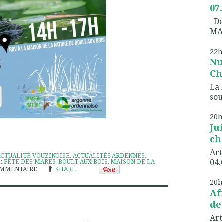
07
Dem
MA
22
Nu
Ch
La 
sou
20
Ju
ch
Art
ACTUALITÉ VOUZINOISE
,
ACTUALITÉS ARDENNES
,
04.
 :
FÊTE DES MARES
,
BOULT AUX BOIS
,
MAISON DE LA
MMENTAIRE
SHARE
20
Af
de
Art