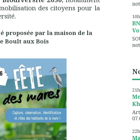
not
mobilisation des citoyens pour la
rsité.
10
B
Vo
ité proposée par la maison de la
SO
e Boult aux Bois
not
No
21
Me
Kh
Art
07.
22
Ma