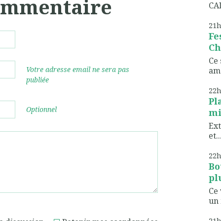
commentaire
CAD
21
Fe
Ch
Ce 
Votre adresse email ne sera pas
ame
publiée
22
Pl
Optionnel
mi
Ext
et..
22
Bo
pl
Ce 
un 
21