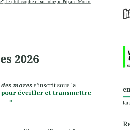
", le philosophe et sociologue Edgard Morin
es 2026
e des mares
s’inscrit sous la
e
 pour éveiller et transmettre
»
lan
R