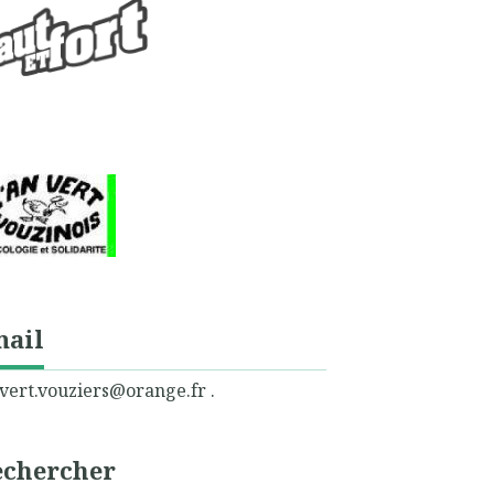
mail
vert.vouziers@orange.fr .
echercher