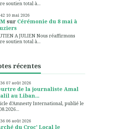
re soutien total à...
h42
10
mai 2026
NM
sur
Cérémonie du 8 mai à
uziers
UTIEN A JULIEN Nous réaffirmons
re soutien total à...
tes récentes
h36
07
août 2026
urtre de la journaliste Amal
alil au Liban...
icle d’Amnesty International, publié le
08.2026...
h36
06
août 2026
rché du Croc' Local le