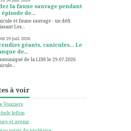
dez la faune sauvage pendant
 épisode de...
icule et faune sauvage : un défi
issant Les...
h00
29
juil. 2026
cendies géants, canicules… Le
nque de...
muniqué de la LDH le 29.07.2026
icule...
tes à voir
le Vouziers
hele leflon
ure et avenir
eau sortir du nucléaire