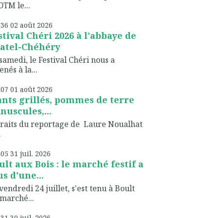
TM le...
h36
02
août 2026
stival Chéri 2026 à l'abbaye de
atel-Chéhéry
samedi, le Festival Chéri nous a
nés à la...
h07
01
août 2026
ants grillés, pommes de terre
nuscules,...
raits du reportage de Laure Noualhat
.
h05
31
juil. 2026
ult aux Bois : le marché festif a
us d'une...
vendredi 24 juillet, s'est tenu à Boult
marché...
h31
30
juil. 2026