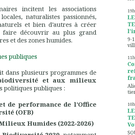
aires
incitent les associations
19
s locales, naturalistes passionnés,
LE
naturels et bien d’autres à créer
TE
l’
 faire découvrir au plus grand
9-1
res et des zones humides.
vil
ues publiques
11
Co
re
rit dans plusieurs programmes de
fr
 biodiversité et aux milieux
Ali
 politiques publiques :
tien
 et de performance de l’Office
10
LE
rsité (OFB)
TE
 Milieux Humides (2022-2026)
Vo
SO
 Biodiversité 2030
, notamment