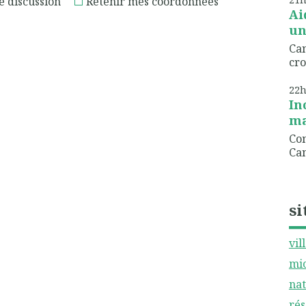
e discussion
Retenir mes coordonnées
Ai
un
Can
cro
22
In
ma
Com
Can
si
vil
mic
nat
rés