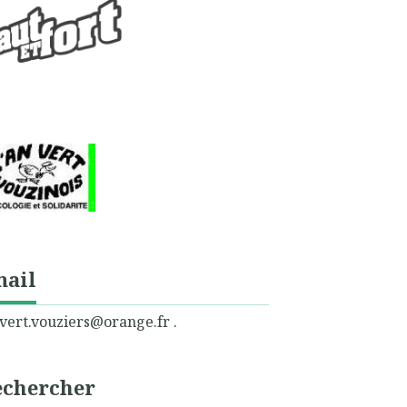
mail
vert.vouziers@orange.fr .
echercher