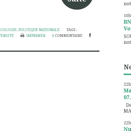
not
10
B
Vo
ÉCOLOGIE
,
POLITIQUE NATIONALE
TAGS :
SO
VERSITÉ
IMPRIMER
0
COMMENTAIRE
not
No
22
Ma
07
Dem
MA
22
Nu