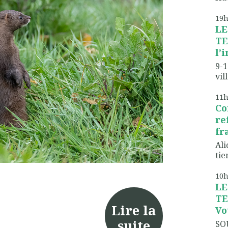
19
LE
TE
l’
9-1
vil
11
Co
re
fr
Ali
tien
10
LE
TE
Lire la
Vo
suite
SO