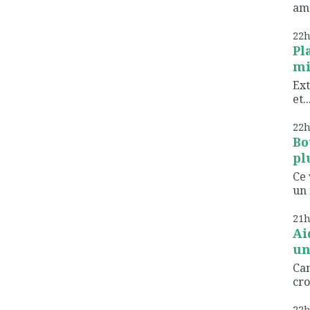
ame
22
Pl
mi
Ext
et..
22
Bo
pl
Ce 
un 
21
Ai
un
Can
cro
22