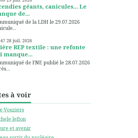
cendies géants, canicules… Le
nque de...
muniqué de la LDH le 29.07.2026
icule...
h47
28
juil. 2026
lière REP textile : une refonte
i manque...
muniqué de FNE publié le 28.07.2026
ès...
tes à voir
le Vouziers
hele leflon
ure et avenir
eau sortir du nucléaire