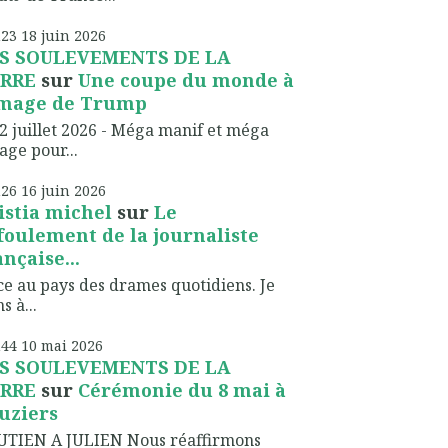
h23
18
juin 2026
S SOULEVEMENTS DE LA
RRE
sur
Une coupe du monde à
image de Trump
2 juillet 2026 - Méga manif et méga
lage pour...
h26
16
juin 2026
istia michel
sur
Le
foulement de la journaliste
ançaise...
ce au pays des drames quotidiens. Je
s à...
h44
10
mai 2026
S SOULEVEMENTS DE LA
RRE
sur
Cérémonie du 8 mai à
uziers
UTIEN A JULIEN Nous réaffirmons