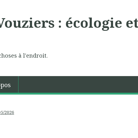
ouziers : écologie e
choses à l'endroit.
opos
05/2026