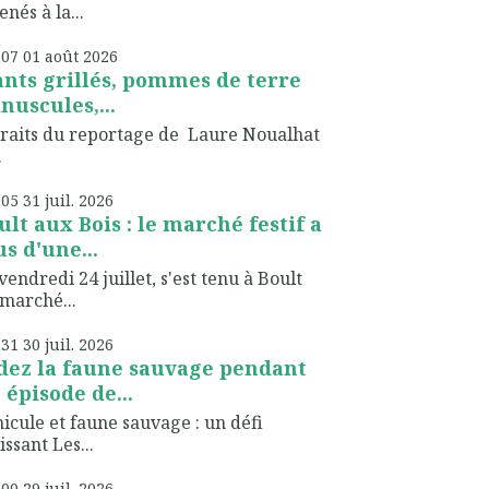
nés à la...
h07
01
août 2026
ants grillés, pommes de terre
nuscules,...
raits du reportage de Laure Noualhat
.
h05
31
juil. 2026
ult aux Bois : le marché festif a
us d'une...
vendredi 24 juillet, s'est tenu à Boult
marché...
h31
30
juil. 2026
dez la faune sauvage pendant
 épisode de...
icule et faune sauvage : un défi
issant Les...
h00
29
juil. 2026