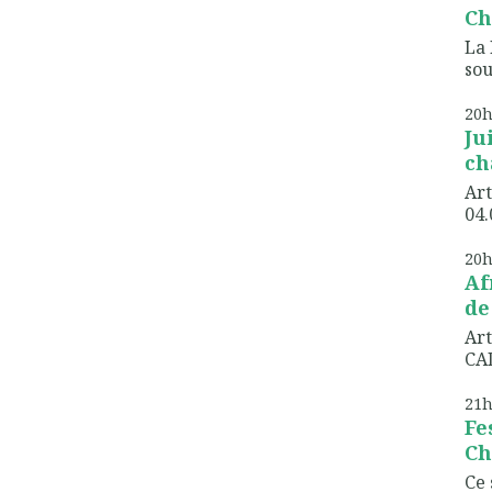
Ch
La 
sou
20
Ju
ch
Art
04.
20
Af
de
Art
CAD
21
Fe
Ch
Ce 