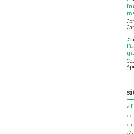
In
ma
Com
Can
21
Fi
qu
Com
Apr
si
vil
mic
nat
rés