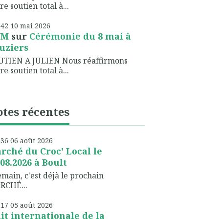
re soutien total à...
h42
10
mai 2026
NM
sur
Cérémonie du 8 mai à
uziers
UTIEN A JULIEN Nous réaffirmons
re soutien total à...
tes récentes
h36
06
août 2026
rché du Croc' Local le
.08.2026 à Boult
ain, c'est déjà le prochain
RCHÉ...
h17
05
août 2026
it internationale de la