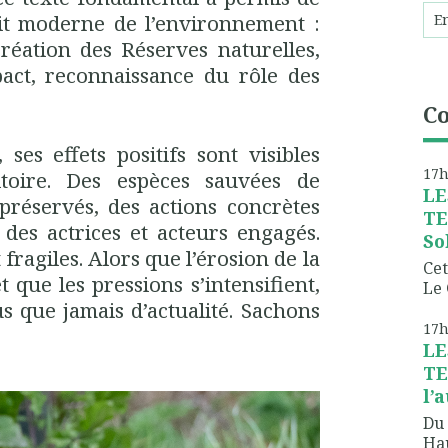
oit moderne de l’environnement :
création des Réserves naturelles,
pact, reconnaissance du rôle des
C
ses effets positifs sont visibles
17
itoire. Des espèces sauvées de
LE
 préservés, des actions concrètes
TE
des actrices et acteurs engagés.
So
fragiles. Alors que l’érosion de la
Cet
t que les pressions s’intensifient,
Le 
us que jamais d’actualité. Sachons
17
LE
TE
l’
Du 
Hau