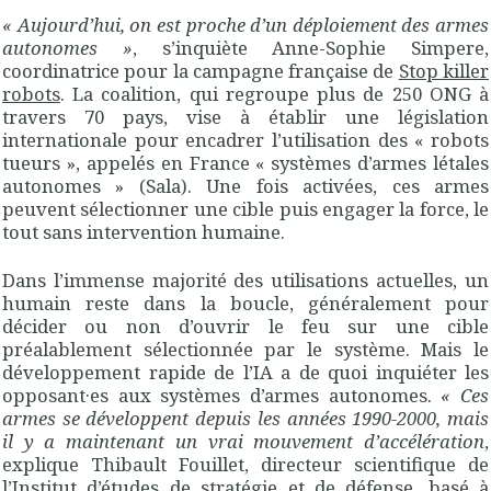
« Aujourd’hui, on est proche d’un déploiement des armes
autonomes »
, s’inquiète Anne-Sophie Simpere,
coordinatrice pour la campagne française de
Stop killer
robots
. La coalition, qui regroupe plus de 250 ONG à
travers 70 pays, vise à établir une législation
internationale pour encadrer l’utilisation des « robots
tueurs », appelés en France « systèmes d’armes létales
autonomes » (Sala). Une fois activées, ces armes
peuvent sélectionner une cible puis engager la force, le
tout sans intervention humaine.
Dans l’immense majorité des utilisations actuelles, un
humain reste dans la boucle, généralement pour
décider ou non d’ouvrir le feu sur une cible
préalablement sélectionnée par le système. Mais le
développement rapide de l’IA a de quoi inquiéter les
opposant
·
es aux systèmes d’armes autonomes.
« Ces
armes se développent depuis les années 1990-2000, mais
il y a maintenant un vrai mouvement d’accélération
,
explique Thibault Fouillet, directeur scientifique de
l’Institut d’études de stratégie et de défense, basé à