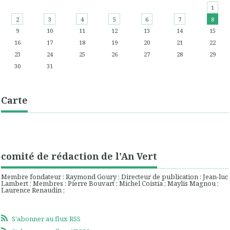
1
2
3
4
5
6
7
8
9
10
11
12
13
14
15
16
17
18
19
20
21
22
23
24
25
26
27
28
29
30
31
Carte
comité de rédaction de l'An Vert
Membre fondateur : Raymond Goury ; Directeur de publication : Jean-luc
Lambert ; Membres : Pierre Bouvart ; Michel Coistia ; Maylis Magnou ;
Laurence Renaudin ;
S'abonner au flux RSS