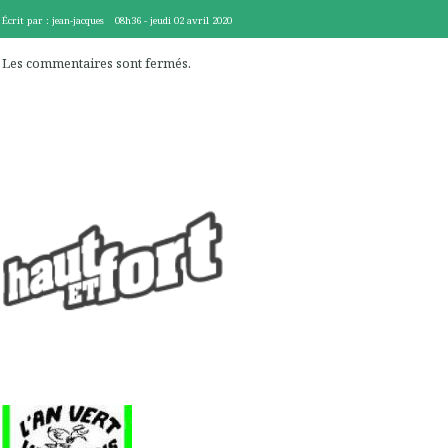
Écrit par :
jean-jacques
08h36
-
jeudi 02
avril 2020
Les commentaires sont fermés.