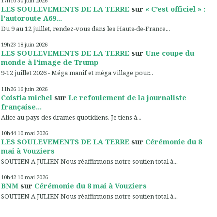
17h10
30
juin 2026
LES SOULEVEMENTS DE LA TERRE
sur
« C’est officiel » :
l’autoroute A69...
Du 9 au 12 juillet, rendez-vous dans les Hauts-de-France...
19h23
18
juin 2026
LES SOULEVEMENTS DE LA TERRE
sur
Une coupe du
monde à l’image de Trump
9-12 juillet 2026 - Méga manif et méga village pour...
11h26
16
juin 2026
Coistia michel
sur
Le refoulement de la journaliste
française...
Alice au pays des drames quotidiens. Je tiens à...
10h44
10
mai 2026
LES SOULEVEMENTS DE LA TERRE
sur
Cérémonie du 8
mai à Vouziers
SOUTIEN A JULIEN Nous réaffirmons notre soutien total à...
10h42
10
mai 2026
BNM
sur
Cérémonie du 8 mai à Vouziers
SOUTIEN A JULIEN Nous réaffirmons notre soutien total à...