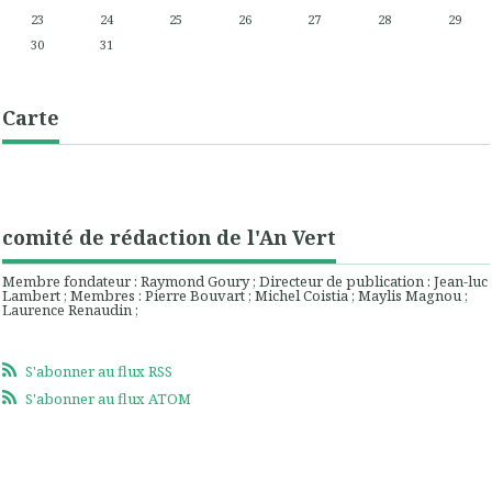
23
24
25
26
27
28
29
30
31
Carte
comité de rédaction de l'An Vert
Membre fondateur : Raymond Goury ; Directeur de publication : Jean-luc
Lambert ; Membres : Pierre Bouvart ; Michel Coistia ; Maylis Magnou ;
Laurence Renaudin ;
S'abonner au flux RSS
S'abonner au flux ATOM