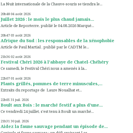
La Nuit internationale de la Chauve-souris se tiendra le...
20h48
04
août 2026
Juillet 2026 : le mois le plus chaud jamais...
Article de Reporterre, publié le 04.08.2026 Marqué...
20h47
03
août 2026
Afrique du Sud : les responsables de la xénophobie
Article de Paul Martial , publié par le CADTM le...
21h36
02
août 2026
Festival Chéri 2026 à l'abbaye de Chatel-Chéhéry
Ce samedi, le Festival Chéri nous a amenés à la...
22h07
01
août 2026
Plants grillés, pommes de terre minuscules,...
Extraits du reportage de Laure Noualhat et...
22h05
31
juil. 2026
Boult aux Bois : le marché festif a plus d'une...
Ce vendredi 24 juillet, s'est tenu à Boult un marché...
21h31
30
juil. 2026
Aidez la faune sauvage pendant un épisode de...
Canicule et faune sauvage : un défi croissant Les...