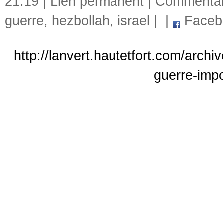
21:19 |
Lien permanent
|
Commentair
guerre
,
hezbollah
,
israel
|
|
Faceb
http://lanvert.hautetfort.com/archi
guerre-imp