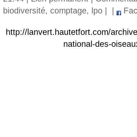
biodiversité
,
comptage
,
lpo
|
|
Fac
http://lanvert.hautetfort.com/arch
national-des-oiseau