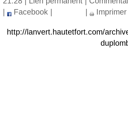
21:28 |
Lien permanent
|
Commentair
|
Facebook
|
|
Imprimer
http://lanvert.hautetfort.com/archiv
duplom